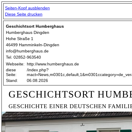
Seiten-Kopf ausblenden
Diese Seite drucken
Geschichtsort Humberghaus
Humberghaus Dingden
Hohe Straße 1
46499 Hamminkeln-Dingden
info@humberghaus.de
Tel. 02852-963540
Webseite:
http://www.humberghaus.de
diese
/index.php?
Seite:
mact=News,m0301c,default,1&m0301ccategory=de_ve
Stand:
06.08.2026
GESCHICHTSORT HUMB
GESCHICHTE EINER DEUTSCHEN FAMILI