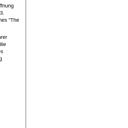
ffnung
3.
hes "The
rer
lie
es
g