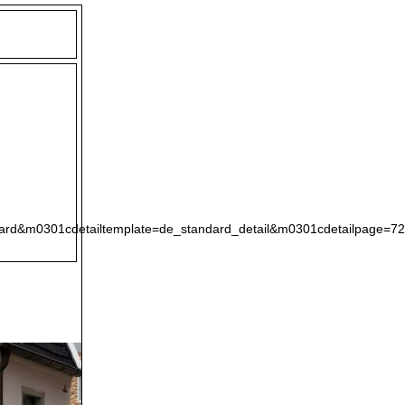
ard&m0301cdetailtemplate=de_standard_detail&m0301cdetailpage