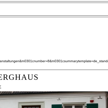
ranstaltungen&m0301cnumber=8&m0301csummarytemplate=de_stand
ERGHAUS
E