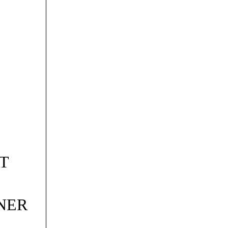
T
NER