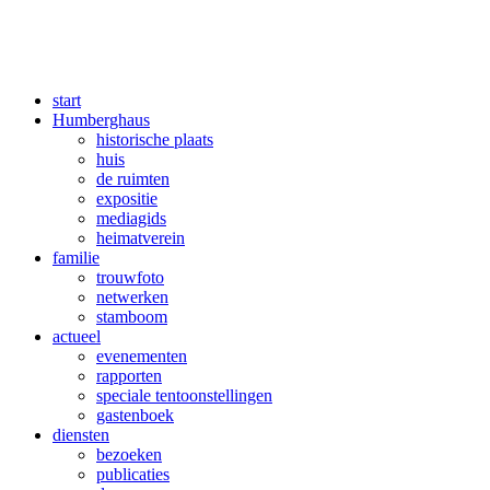
start
Humberghaus
historische plaats
huis
de ruimten
expositie
mediagids
heimatverein
familie
trouwfoto
netwerken
stamboom
actueel
evenementen
rapporten
speciale tentoonstellingen
gastenboek
diensten
bezoeken
publicaties