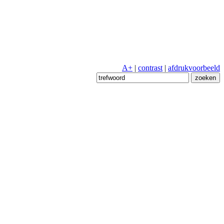
A+
|
contrast
|
afdrukvoorbeeld