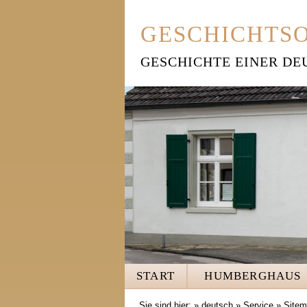
GESCHICHTS
GESCHICHTE EINER DE
START
HUMBERGHAUS
Sie sind hier: »
deutsch
»
Service
»
Site