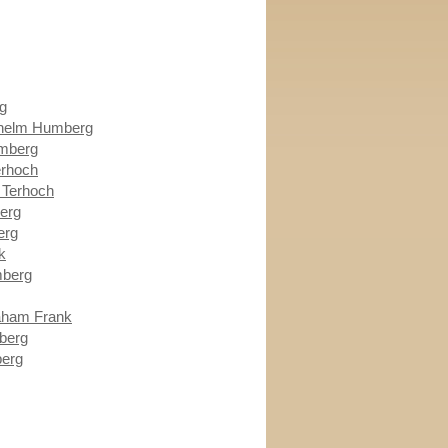
g
lhelm Humberg
mberg
erhoch
f Terhoch
erg
erg
k
berg
aham Frank
berg
erg