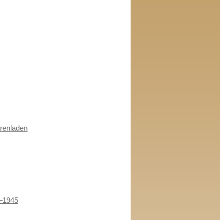
renladen
–1945