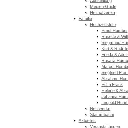
Ausstellung
Medien-Guide
Heimatverein
Familie
Hochzeitsfoto
Ernst Humber
Rosette & Wi
Siegmund Hu
Kurt & Rudi T
Frieda & Adol
Rosalia Humb
Margot Humb
Siegfried Fran
Abraham Hum
Edith Frank
Helene & Abr
Johanna Hum
Leopold Humb
Netzwerke
Stammbaum
Aktuelles
Veranstaltungen