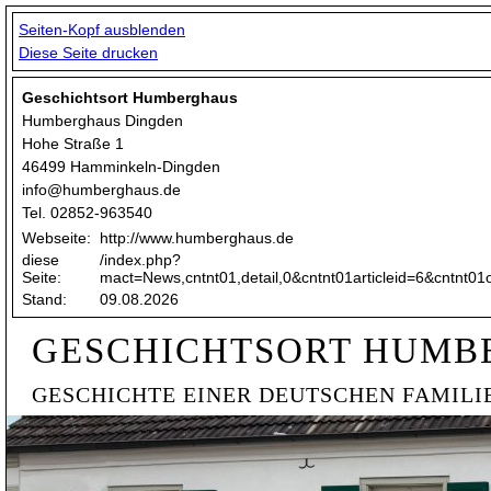
Seiten-Kopf ausblenden
Diese Seite drucken
Geschichtsort Humberghaus
Humberghaus Dingden
Hohe Straße 1
46499 Hamminkeln-Dingden
info@humberghaus.de
Tel. 02852-963540
Webseite:
http://www.humberghaus.de
diese
/index.php?
Seite:
mact=News,cntnt01,detail,0&cntnt01articleid=6&cntnt01
Stand:
09.08.2026
GESCHICHTSORT HUMB
GESCHICHTE EINER DEUTSCHEN FAMILI