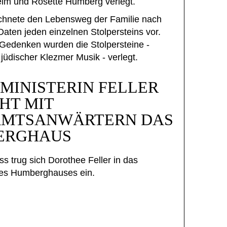
elm und Rosette Humberg verlegt.
chnete den Lebensweg der Familie nach
Daten jeden einzelnen Stolpersteins vor.
 Gedenken wurden die Stolpersteine -
 jüdischer Klezmer Musik - verlegt.
MINISTERIN FELLER
HT MIT
AMTSANWÄRTERN DAS
ERGHAUS
s trug sich Dorothee Feller in das
es Humberghauses ein.