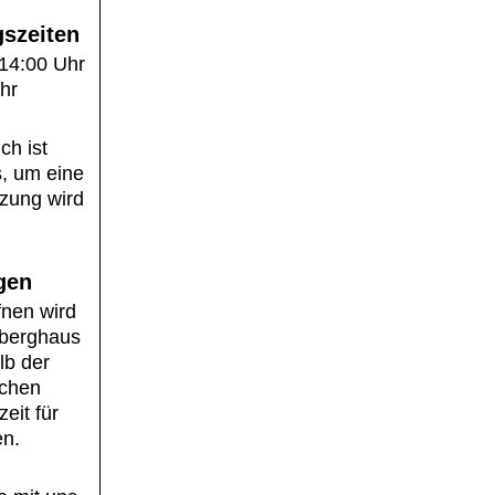
szeiten
14:00 Uhr
hr
ch ist
s, um eine
tzung wird
gen
fnen wird
berghaus
lb der
ichen
eit für
n.