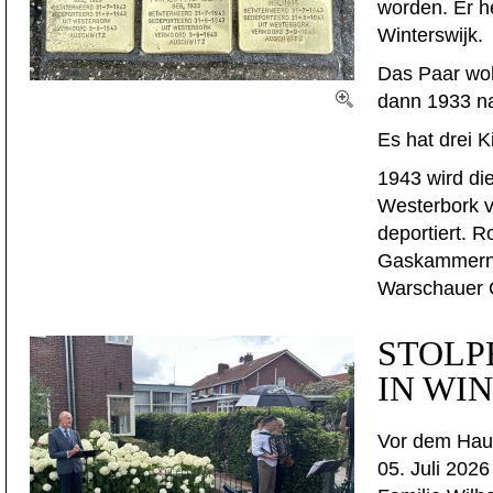
worden. Er h
Winterswijk.
Das Paar woh
dann 1933 na
Es hat drei 
1943 wird di
Westerbork v
deportiert. 
Gaskammern 
Warschauer G
STOLP
IN WI
Vor dem Hau
05. Juli 2026