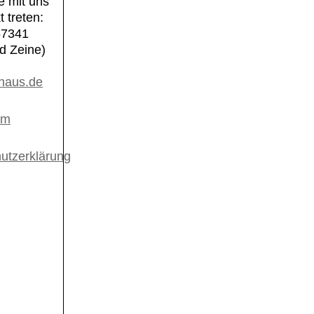
e mit uns
t treten:
67341
d Zeine)
haus.de
um
utzerklärung