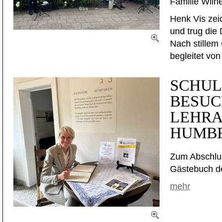
Familie Wilh
Henk Vis zei
und trug die 
Nach stillem
begleitet von
SCHUL
BESUC
LEHR
HUMB
Zum Abschlus
Gästebuch d
mehr