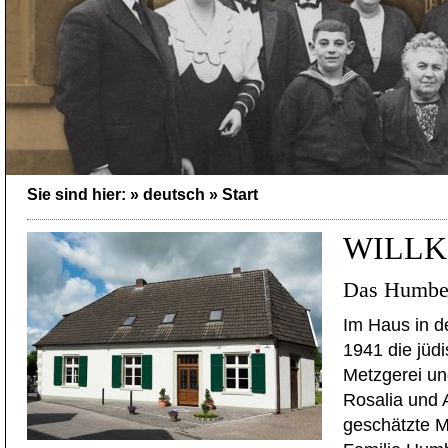
Sie sind hier: »
deutsch
»
Start
WILL
Das Humbe
Im Haus in d
1941 die jüd
Metzgerei un
Rosalia und 
geschätzte M