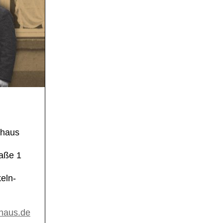
haus
aße 1
eln-
haus.de