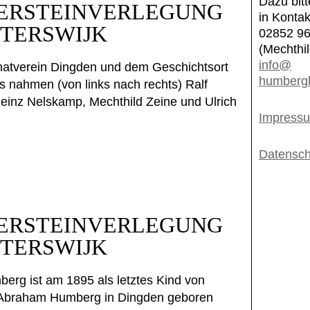
Dazu bitt
ERSTEINVERLEGUNG
in Kontak
NTERSWIJK
02852 9
(Mechthil
info@
atverein Dingden und dem Geschichtsort
humberg
nahmen (von links nach rechts) Ralf
-Heinz Nelskamp, Mechthild Zeine und Ulrich
Impress
Datensch
ERSTEINVERLEGUNG
NTERSWIJK
erg ist am 1895 als letztes Kind von
 Abraham Humberg in Dingden geboren