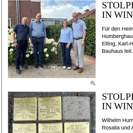
STOLP
IN WI
Für den Heim
Humberghaus 
Elting, Karl
Bauhaus teil.
STOLP
IN WI
Wilhelm Humb
Rosalia und