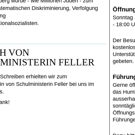
erg wurde - wie Millionen Juden - zum
stematischen Diskriminierung, Verfolgung
Öffnung
ng
Sonntag 
ionalsozialisten.
- 18:00 U
Der Besu
kostenlo
H VON
Unterstü
MINISTERIN FELLER
gebeten.
 Schreiben erhielten wir zum
Führun
n von Schulministerin Feller bei uns im
Gerne öf
s.
das Hum
ausserha
ank!
sonntägl
Öffnungsz
Führunge